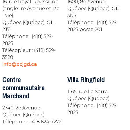
16, rue Royal-Roussillon
1600, 8e Avenue
(angle 1re Avenue et 13e
Québec (Québec), G1J
Rue)
3N5
Québec (Québec), G1L
Téléphone : (418) 529-
2J7
2825 poste 201
Téléphone : (418) 529-
2825
Télécopieur : (418) 529-
3528
info@ccjgd.ca
Centre
Villa Ringfield
communautaire
1185, rue La Sarre
Marchand
Québec (Québec)
Téléphone : (418) 529-
2740, 2e Avenue
2825
Québec (Québec)
Téléphone : 418 624-7272